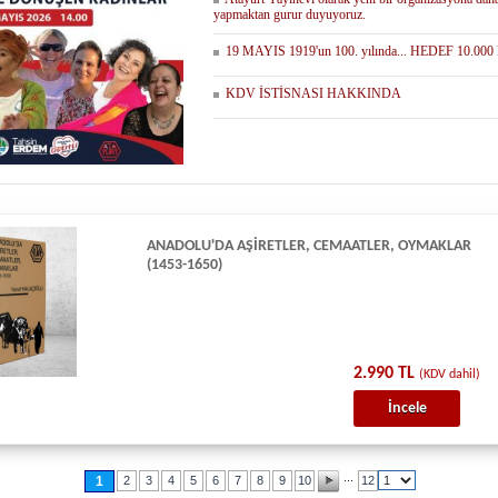
yapmaktan gurur duyuyoruz.
19 MAYIS 1919'un 100. yılında... HEDEF 10.0
KDV İSTİSNASI HAKKINDA
ANADOLU'DA AŞIRETLER, CEMAATLER, OYMAKLAR
(1453-1650)
2.990 TL
(KDV dahil)
İncele
...
1
2
3
4
5
6
7
8
9
10
12