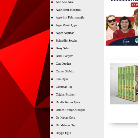
Arif Zeki Akat
Ayşe Erem Mengenli
Ayşe Işık Pehlivanoğlu
Ayşe Musal Çıpa
Ayşen Akpınar
Bahaddin Seçgin
Barış Şahin
Berdi Sarıyev
Can Özoğuz
Cazim Gürbüz
Cem Ayaz
Cesurhan Taş
Çağdaş Bozkurt
Dr. Ali Nazmi Çora
Demet Altınyeleklioğlu
Dr. Hakan Çora
Dr. Mehmet Taş
Duygu Uğur