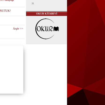
31
00 NUTUK!
OKUR KİTABEVİ
Arşiv >>