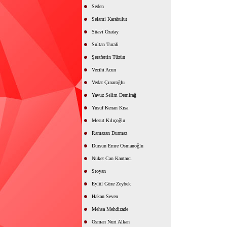
Seden
Selami Karabulut
Süavi Özatay
Sultan Turali
Şerafettin Tüzün
Vecihi Acun
Vedat Çınaroğlu
Yavuz Selim Demirağ
Yusuf Kenan Kısa
Mesut Kılıçoğlu
Ramazan Durmaz
Dursun Emre Osmanoğlu
Nüket Can Kantarcı
Stoyan
Eylül Göze Zeybek
Hakan Seven
Mehsa Mehdizade
Osman Nuri Alkan