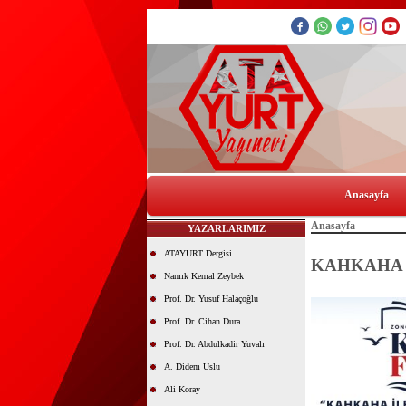
Anasayfa
Anasayfa
YAZARLARIMIZ
ATAYURT Dergisi
KAHKAHA 
Namık Kemal Zeybek
Prof. Dr. Yusuf Halaçoğlu
Prof. Dr. Cihan Dura
Prof. Dr. Abdulkadir Yuvalı
A. Didem Uslu
Ali Koray