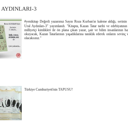
 AYDINLARI-3
#yenikitap Değerli yazarımız Sayın Roza Kurban'ın kaleme aldığı, serinin 
Ural Aydınları-3" yayımlandı. "Kitapta, Kazan Tatar tarihi ve edebiyatının
milliyetçi kimlikleri ile ön plana çıkan yazar, şair ve bilim insanlarının ha
okuyacak, Kazan Tatarlarının yaşadıklarına tanıklık ederek onların sevinç 
olacaksınız."
Türkiye Cumhuriyeti'nin TAPUSU!