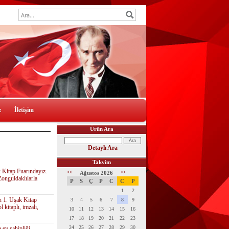
z
İletişim
Ürün Ara
Detaylı Ara
Takvim
 Kitap Fuarındayız.
<<
Ağustos 2026
>>
onguldaklılarla
P
S
Ç
P
C
C
P
1
2
n 1. Uşak Kitap
3
4
5
6
7
8
9
 kitaplı, imzalı,
10
11
12
13
14
15
16
17
18
19
20
21
22
23
24
25
26
27
28
29
30
 ev sahipliği