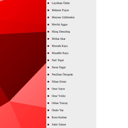
Layıkhan Özder
Mehmet Pojon
Meryem Gülbetekin
Mevlüt Aşgın
Miraç Demirbaş
Mithat Akar
Mustafa Kaya
Muzaffer Kaya
Nail Topal
Necat Özgür
Neslihan Öztoprak
Nihan Ertem
Onur Sayın
Onur Yıldız
Orhan Tuncay
Önder Yaz
Roza Kurban
Sabit Sümer