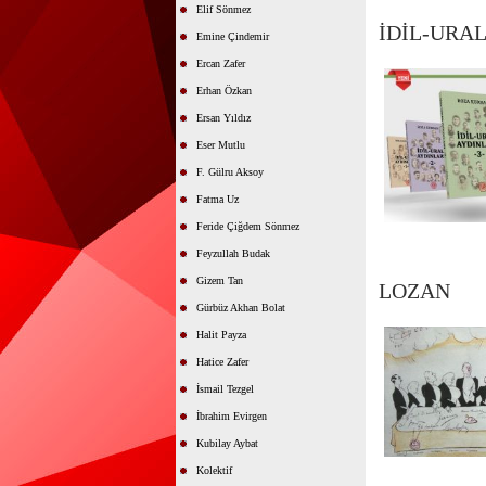
Elif Sönmez
İDİL-URAL
Emine Çindemir
Ercan Zafer
Erhan Özkan
Ersan Yıldız
Eser Mutlu
F. Gülru Aksoy
Fatma Uz
Feride Çiğdem Sönmez
Feyzullah Budak
Gizem Tan
LOZAN
Gürbüz Akhan Bolat
Halit Payza
Hatice Zafer
İsmail Tezgel
İbrahim Evirgen
Kubilay Aybat
Kolektif