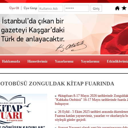
Üye Ol
Üye Girişi
Hakkımızda
Hizmetlerimiz
Yazarlarımız
Yayınlarımız
Etkinliklerimi
OTOBÜSÜ ZONGULDAK KİTAP FUARINDA
#kitapfuarı 8-17 Mayıs 2026 tarihlerinde Zonguldak
"Kahkaha Otobüsü" 16-17 Mayıs tarihlerinde fuarda Z
buluşuyor.
26 Eylül - 5 Ekim 2025 tarihleri arasında düzenlene
Fuarına katılan yayınevimiz, yazarları ve okurlarıyla bol
söyleşili günler geçirdi.
Atayurt Yayınevi olarak yeni bir organizasyona daha