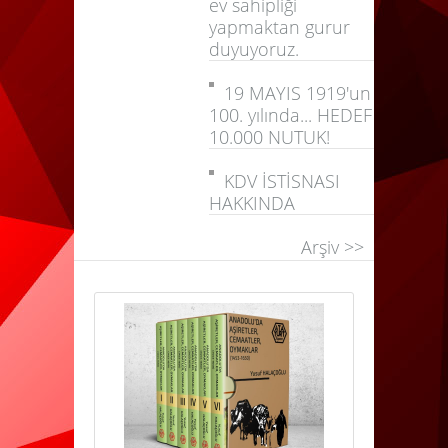
ev sahipliği
yapmaktan gurur
duyuyoruz.
19 MAYIS 1919'un
100. yılında... HEDEF
10.000 NUTUK!
KDV İSTİSNASI
HAKKINDA
Arşiv >>