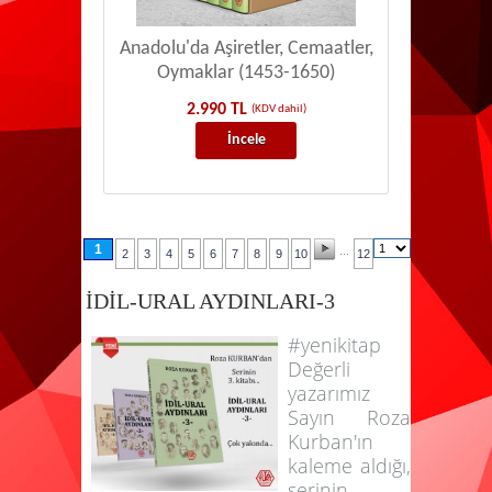
Anadolu'da Aşiretler, Cemaatler,
Oymaklar (1453-1650)
2.990 TL
(KDV dahil)
İncele
1
...
2
3
4
5
6
7
8
9
10
12
İDİL-URAL AYDINLARI-3
#yenikitap
Değerli
yazarımız
Sayın Roza
Kurban'ın
kaleme aldığı,
serinin