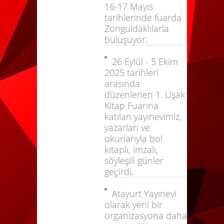
16-17 Mayıs
tarihlerinde fuarda
Zonguldaklılarla
buluşuyor.
26 Eylül - 5 Ekim
2025 tarihleri
arasında
düzenlenen 1. Uşak
Kitap Fuarına
katılan yayınevimiz,
yazarları ve
okurlarıyla bol
kitaplı, imzalı,
söyleşili günler
geçirdi.
Atayurt Yayınevi
olarak yeni bir
organizasyona daha