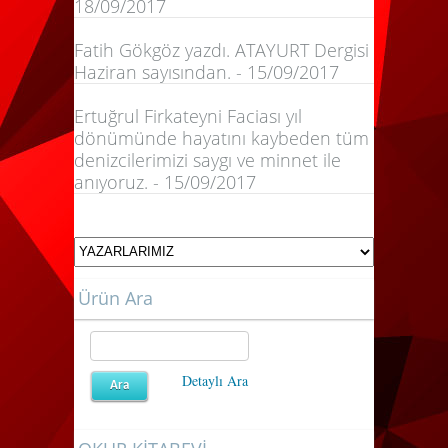
18/09/2017
Fatih Gökgöz yazdı. ATAYURT Dergisi
Haziran sayısından. - 15/09/2017
Ertuğrul Firkateyni Faciası yıl
dönümünde hayatını kaybeden tüm
denizcilerimizi saygı ve minnet ile
anıyoruz. - 15/09/2017
Ürün Ara
Detaylı Ara